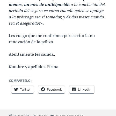
menos, un mes de anticipación
a la conclusión del
período del seguro en curso cuando quien se oponga
a la prórroga sea el tomador, y de dos meses cuando
sea el asegurador
«.
Les ruego que me confirmen por escrito la no
renovación de la póliza.
Atentamente les saluda,
Nombre y apellidos. Firma
COMPÁRTELO:
Twitter
Facebook
LinkedIn
Publicado
Categorías
en Modelo de carta a