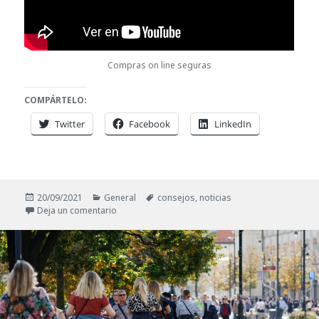
Compras on line seguras
COMPÁRTELO:
Twitter
Facebook
LinkedIn
Publicado
Categorías
Etiquetas
20/09/2021
General
consejos
,
noticias
el
en Canal de FIARSE en Youtube, ¡Síguenos!
Deja un comentario