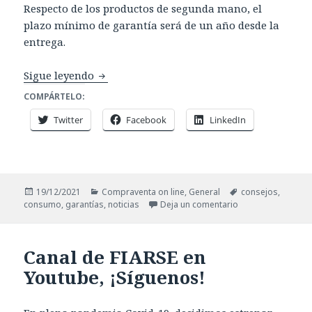
Respecto de los productos de segunda mano, el
plazo mínimo de garantía será de un año desde la
entrega.
2022: Nuevos plazos en las garantías de lo
Sigue leyendo
COMPÁRTELO:
Twitter
Facebook
LinkedIn
Publicado
Categorías
Etiquetas
19/12/2021
Compraventa on line
,
General
consejos
,
el
en 2022: Nuevos p
consumo
,
garantías
,
noticias
Deja un comentario
Canal de FIARSE en
Youtube, ¡Síguenos!