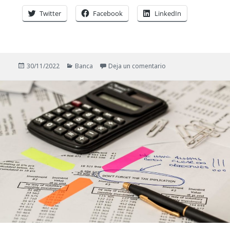
Twitter
Facebook
LinkedIn
Publicado
Categorías
en Nuevas medidas p
30/11/2022
Banca
Deja un comentario
el