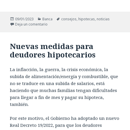
Publicado
Categorías
Etiquetas
09/01/2023
Banca
consejos
,
hipotecas
,
noticias
el
en Pasos a dar cuando se termina de pagar la hi
Deja un comentario
Nuevas medidas para
deudores hipotecarios
La inflacción, la guerra, la crisis económica, la
subida de alimentación/energía y combustible, que
no se traduce en una subida de salarios, está
haciendo que muchas familias tengan dificultades
para llegar a fin de mes y pagar su hipoteca,
también.
Por este motivo, el Gobierno ha adoptado un nuevo
Real Decreto 19/2022, para que los deudores