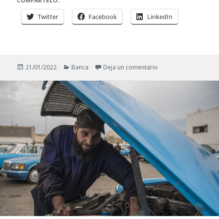
COMPÁRTELO:
Twitter
Facebook
LinkedIn
Publicado
Categorías
en Claves sobre el bo
21/01/2022
Banca
Deja un comentario
el