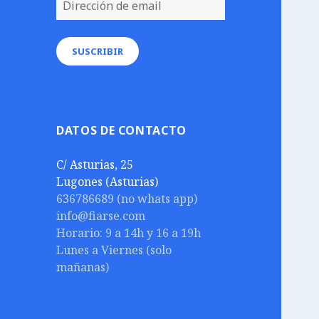
de
email
SUSCRIBIR
DATOS DE CONTACTO
C/ Asturias, 25
Lugones (Asturias)
636786689 (no whats app)
info@fiarse.com
Horario: 9 a 14h y 16 a 19h
Lunes a Viernes (solo
mañanas)