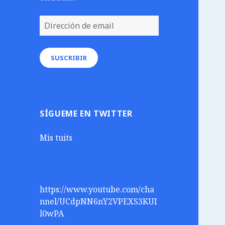
Dirección
de
email
SUSCRIBIR
SÍGUEME EN TWITTER
Mis tuits
https://www.youtube.com/cha
nnel/UCdpNN6nY2VPEXS3KUI
l0wPA